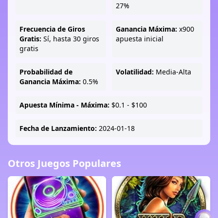
27%
Frecuencia de Giros
Ganancia Máxima:
x900
Gratis:
Sí, hasta 30 giros
apuesta inicial
gratis
Probabilidad de
Volatilidad:
Media-Alta
Ganancia Máxima:
0.5%
Apuesta Mínima - Máxima:
$0.1 - $100
Fecha de Lanzamiento:
2024-01-18
Otros Juegos Populares