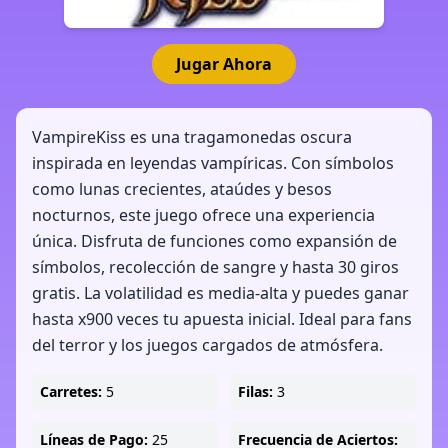
Jugar Ahora
VampireKiss es una tragamonedas oscura
inspirada en leyendas vampíricas. Con símbolos
como lunas crecientes, ataúdes y besos
nocturnos, este juego ofrece una experiencia
única. Disfruta de funciones como expansión de
símbolos, recolección de sangre y hasta 30 giros
gratis. La volatilidad es media-alta y puedes ganar
hasta x900 veces tu apuesta inicial. Ideal para fans
del terror y los juegos cargados de atmósfera.
Carretes:
5
Filas:
3
Líneas de Pago:
25
Frecuencia de Aciertos: