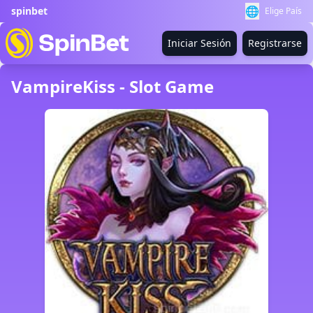
🌐
spinbet
Elige País
Iniciar Sesión
Registrarse
VampireKiss - Slot Game