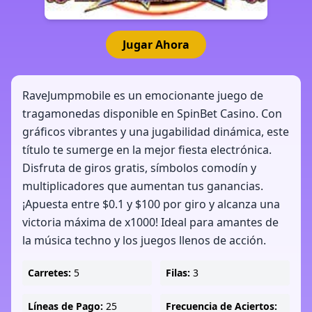
Jugar Ahora
RaveJumpmobile es un emocionante juego de
tragamonedas disponible en SpinBet Casino. Con
gráficos vibrantes y una jugabilidad dinámica, este
título te sumerge en la mejor fiesta electrónica.
Disfruta de giros gratis, símbolos comodín y
multiplicadores que aumentan tus ganancias.
¡Apuesta entre $0.1 y $100 por giro y alcanza una
victoria máxima de x1000! Ideal para amantes de
la música techno y los juegos llenos de acción.
Carretes:
5
Filas:
3
Líneas de Pago:
25
Frecuencia de Aciertos: