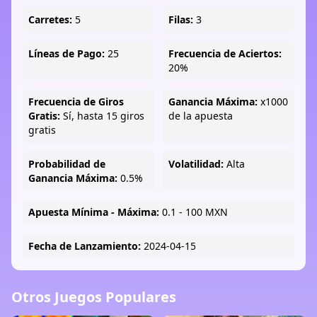
Carretes:
5
Filas:
3
Líneas de Pago:
25
Frecuencia de Aciertos:
20%
Frecuencia de Giros
Ganancia Máxima:
x1000
Gratis:
Sí, hasta 15 giros
de la apuesta
gratis
Probabilidad de
Volatilidad:
Alta
Ganancia Máxima:
0.5%
Apuesta Mínima - Máxima:
0.1 - 100 MXN
Fecha de Lanzamiento:
2024-04-15
Otros Juegos Populares