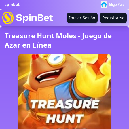
🌐
spinbet
Elige País
Iniciar Sesión
Registrarse
Treasure Hunt Moles - Juego de
Azar en Línea