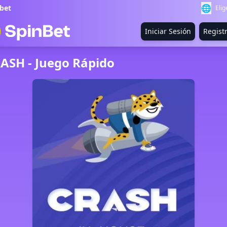
🌐
bet
Elig
Iniciar Sesión
Regist
ASH - Juego Rápido