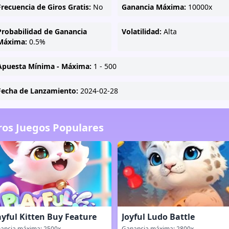
Frecuencia de Giros Gratis:
No
Ganancia Máxima:
10000x
Probabilidad de Ganancia
Volatilidad:
Alta
Máxima:
0.5%
Apuesta Mínima - Máxima:
1 - 500
Fecha de Lanzamiento:
2024-02-28
ros Juegos Populares
ayful Kitten Buy Feature
Joyful Ludo Battle
ancia máxima: 2500x
Ganancia máxima: 2800x