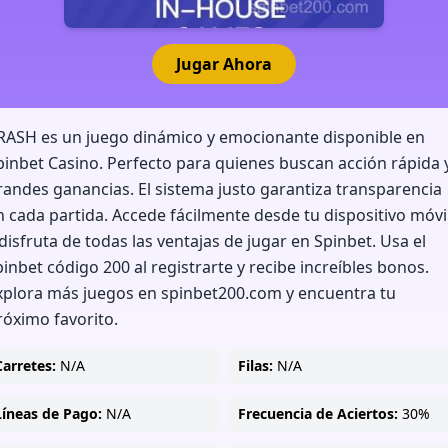
Jugar Ahora
RASH es un juego dinámico y emocionante disponible en
pinbet Casino. Perfecto para quienes buscan acción rápida 
randes ganancias. El sistema justo garantiza transparencia
n cada partida. Accede fácilmente desde tu dispositivo móvi
 disfruta de todas las ventajas de jugar en Spinbet. Usa el
pinbet código 200 al registrarte y recibe increíbles bonos.
xplora más juegos en spinbet200.com y encuentra tu
róximo favorito.
Carretes:
N/A
Filas:
N/A
Líneas de Pago:
N/A
Frecuencia de Aciertos:
30%