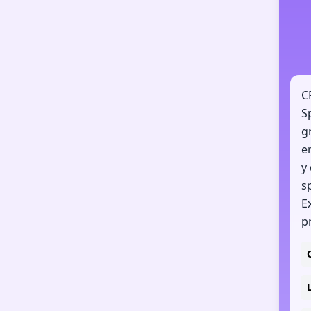
C
S
g
e
y
s
E
p