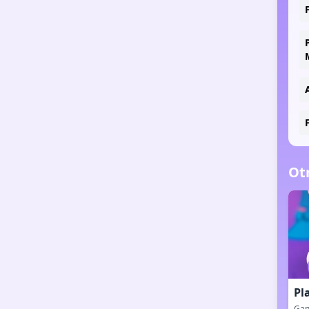
Ot
Pl
Gan